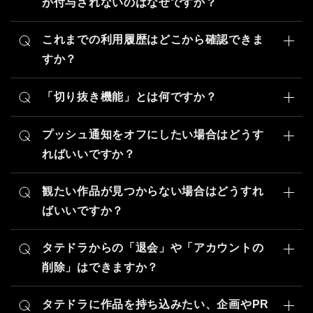
—————————-
が付与されないのはなぜですか？
ください。
Android → iOS）
面「アカウント」内の「履歴」より、消費されたアイテ
ニューから「チケット・ポイント履歴」をご確認くださ
▼ 消費ポイント
獲得したはずのポイントが付与されないとのこと、ご不
誠に恐れ入りますが、システムの仕様上、以前のデータ
ム数と対象の作品名をご確認いただけます。
い。
・有償ポイント：-25 pt
便をおかけしております。
これまでの利用履歴はどこから確認できま
を引き継ぐことはできません。
もし、ご自身の意志に反してチケットが使用されている
・無償ポイント：-50 pt
履歴からも視聴チケットの付与がご確認いただけない場
すか？
（※App StoreとGoogle Playでは決済の仕組みが異な
「条件達成でポイントGET！」でのポイントの獲得ま
など、身に覚えのない不審な履歴がございましたらお手
合はお手数ですが、
お問い合わせフォーム
よりご連絡く
—————————-
るため、アプリ側で有償アイテムのデータを移行できな
利用履歴についてご案内いたします。
でに、少しお時間をいただく場合がございます。あらか
数ですが、お問い合わせフォームよりご連絡ください。
ださい。
い制限がございます）
「切り抜き機能」とは何ですか？
じめご了承ください。
【購入後の残り】
ホーム画面の「アカウント」内にございます「履歴」か
視聴アイテムでアンロックしたエピソードへ再度使用さ
切り抜き機能についてご案内いたします
・有償ポイント：25 pt
【異なるOSへ変更されるお客様へのお願い】
らご確認いただけます。
現在のポイントの付与状況につきましては、アプリ内か
れることはございませんので、ご安心ください。
プッシュ通知をオフにしたい場合はどうす
・無償ポイント： 0 pt
ポイントが消滅してしまうのを防ぐため、必ず機種変更
履歴は「視聴履歴」と「チケット・ポイント」の区分に
らお客様ご自身でご確認いただくことが可能です。
お気に入りのシーンを30秒まで録画して、お客様の端
ればいいですか？
の前に、お持ちのポイントをすべて使い切ってからアカ
分かれています。
末へ保存したり、SNSで共有したりできる機能です。
【獲得ステータスの確認手順】
ウントの引継ぎを行っていただきますようお願いいたし
通知の解除方法についてご案内いたします。
・視聴履歴
①「条件達成でポイントGET」の画面を開きます
本機能のご利用は1エピソードにつき1回のみとなって
ます。
観たい作品が見つからない場合はどうすれ
過去に視聴した作品の履歴が表示されます。
端末の「設定」から通知を解除していただけます。
②画面左上にある「≡ (三本線のマーク)」をタップ
おります。
消失してしまったポイントにつきましては、運営側での
ばいいですか？
視聴した作品名、視聴日時、視聴エピソードなどを確認
①ホーム画面から「設定」アプリを開きます。
③メニュー内から「獲得待ち」を選択
一度切り抜きを実行されますと、同じエピソードから再
個別移行や補填・返金等は一切いたしかねます。何卒ご
観たい作品を探す方法についてご案内いたします。
できます。
②「通知」をタップします。
度切り抜きを行うことはできませんので、あらかじめご
条件の達成がシステムに認識されると、こちらの「獲得
理解とご注意をお願い申し上げます。
タテドラからの「退会」や「アカウントの
③アプリ一覧の中から「タテドラ」を探して選択しま
注意ください。
ホーム画面の右上にございます「検索機能」をご活用く
・チケット・ポイント履歴
待ち」一覧に表示されます。まずは該当のチャレンジが
す。
削除」はできますか？
ださい。
お客様の視聴チケット数やポイント数の変動履歴が表示
一覧にあるかをご確認いただき、ポイントが付与される
※一部切り抜き機能の対象外のエピソードがあります。
④画面上部の「通知を許可」をOFFにします。
退会・解約についてご案内いたします。
以下の方法で、お求めの作品を絞り込むことができま
されます。
まで今しばらくお待ちくださいますようお願い申し上げ
ご了承ください。
タテドラに作品を持ち込みたい、企画やPR
す。
【消費した場合】：消費数、利用日時、対象の作品名な
上記の手順で操作で通知が解除できます。
タテドラのご解約に際し、特別なお手続きは不要です。
ます。