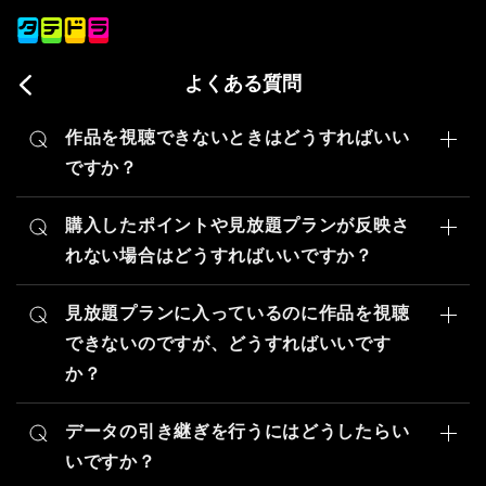
よくある質問
作品を視聴できないときはどうすればいい
ですか？
作品を視聴できない場合の対処法についてご案内いたし
ます。
購入したポイントや見放題プランが反映さ
れない場合はどうすればいいですか？
作品を視聴できない場合は以下をお試しください。
購入したポイントが反映されないとのこと、ご不便おか
・通信環境の見直し
けし申し訳ございません。
見放題プランに入っているのに作品を視聴
・キャッシュクリア
できないのですが、どうすればいいです
お客様のご利用状況およびアカウントの状態を至急確認
・アプリ・端末の再起動
か？
させていただきます。
上記の操作を行っても改善されない場合はお手数です
購入した見放題プランをご利用できない場合についてご
恐れ入りますが、アプリ内の「お問い合わせ」より該当
が、
お問い合わせフォーム
よりご連絡ください。
案内いたします。
する決済の明細（購入履歴）のスクリーンショットを添
データの引き継ぎを行うにはどうしたらい
付のうえ、ご連絡くださいますようお願いいたします。
いですか？
以下の手順で 「購入の復元」 をお試しください。