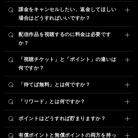
引き継ぎ方法についてご案内いたします。
状況を確認の上、順次対応を進めてまいります。
【購入の復元手順】
課金をキャンセルしたい、返金してほしい
旧端末から新端末へデータの引き継ぎを行うためには
①アカウント画面の「ポイントチャージ」を選択
場合はどうすればいいですか？
「引継ぎコード」の発行が必要になります。
②最下部の「購入を復元」ボタンのタップ
購入のキャンセルや返金に関してご案内いたします。
旧端末から引き継ぎコードの発行を行ってください。
10秒ほど待機しますと、購入状況を再取得して再び見
配信作品を視聴するのに料金は必要です
もしも、旧端末を操作できないなど、ご自身でのデータ
放題機能が使用できるようになります。
原則、購入完了後のキャンセルや返金は承ることができ
の復元が難しい場合は
か？
お問い合わせフォーム
よりご連絡
ません。何卒ご了承ください。
「購入を復元」ボタンを押していただいても改善されな
ください。
配信作品の料金体系についてご案内いたします。
お手数をおかけしますが、ご利用のクレジットカード会
い場合お手数ですが、
お問い合わせフォーム
よりご連絡
引き継ぎコードの発行は以下の手順で行うことができま
「視聴チケット」と「ポイント」の違いは
社、または各アプリストア（App Store / Google
作品のエピソードは「無料」、「待てば無料」、「有
ください。
す。
Play）へ直接お問い合わせください。
何ですか？
料」の3つの区分に分かれています。
「視聴チケット」と「ポイント」の違いについてご案内
【引き継ぎコード発行手順】
エピソードごとに区分が分かれていますので、作品の視
ただし、購入したポイントや見放題プランがお客様のア
いたします。
①旧端末でタテドラアプリを開く
「待てば無料」とは何ですか？
聴画面内にございます「episode」よりご確認いただけ
カウントに反映されない場合は、お手数ですが
お問い合
②ホーム画面の右下「アカウント」を選択
ます。
待てば無料についてご案内いたします。
わせフォーム
よりご連絡ください。
どちらも有料エピソードの視聴にご使用いただけます
③「アカウント」画面内の「引継ぎコードを発行する」
ご視聴に必要なアイテム数の記載もございますので、ご
「リワード」とは何ですか？
が、獲得方法や使用期限などが異なります。
本来は有料のエピソードを、1タイトルにつき「1日1話
を選択
視聴の際にご確認ください。
リワードについてご案内いたします。
ずつ無料」でご視聴いただける機能です。
【視聴チケット】
④画面の注意事項を確認後「発行する」を選択
ポイントはどうすれば貯まりますか？
一度「待てば無料」でエピソードをアンロックすると、
毎日のログインや広告動画の視聴などで獲得できる無料
リワードは作品視聴で使用可能な「視聴チケット」を獲
⑤メール送信画面へ遷移後、ご自身のメールアドレス宛
次の「待てば無料」を使用できるようになるのは、日付
ポイント獲得についてご案内いたします。
の視聴アイテムです。
得できる機能です。
に送信
が変わった後（毎日0時）となります。
有償ポイントと無償ポイントの両方を持っ
獲得から30日間の使用期限があります。
毎日のログインやドラマの視聴、広告動画の視聴などで
視聴に必要なポイントは、ポイントの購入もしくは「条