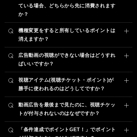
【新端末での引き継ぎ手順】
ている場合、どちらから先に消費されます
獲得することができます。
なお、「待てば無料」でアンロックしたエピソードには
件達成でポイントGET！」より獲得できます。
【ポイント】
①新端末でタテドラアプリをインストールし、開く
詳しい獲得方法は「リワード」画面からご確認いただけ
か？
「72時間」の視聴期限があります 。
購入や「条件達成でポイントGET！」でのミッション
【「条件達成でポイントGET！」メニューについて】
②アプリ起動画面の右上の「引き継ぎ・お問い合わせ」
ます。
ポイントの使用順序についてご案内いたします。
期限を過ぎると再度ロックされますので、ご注意くださ
を達成することで獲得できる視聴アイテムです。
提示された中から好きなミッションを選び、指定された
を選択
い。
機種変更をすると所有しているポイントは
購入したポイントは「有償ポイント」、「条件達成でポ
※獲得できるチケットの枚数は、ミッションの内容に
有償ポイントと無償ポイントを両方所有している場合、
アクション（アプリのインストール、無料会員登録、ア
③メニュー内の「引き継ぎ」を選択
消えますか？
イントGET！」や購入のボーナスで獲得したポイント
よって異なります。
無償ポイントから優先されて消費されます。
対象エピソードは作品の視聴画面内にございます
ンケート回答など）を完了させることで、タテドラ内で
④画面の指示に従って発行した引き継ぎIDとパスワー
は「無償ポイント」といいます。
「リワード」画面より、各ミッションの詳細画面よりご
機種変更を行った場合の所有ポイントについてご案内い
どちらを優先して消費するかをお客様が選択することは
「episode」よりご確認いただけます。
使えるポイントやゲーム内通貨などの報酬を獲得できる
ドを入力し、「設定」する
無償ポイントには獲得から30日間の使用期限がありま
確認ください。
たします。
広告動画の視聴ができない場合はどうすれ
できません。
メニューです。
上記の手順で引継ぎが完了します。
す。
ばいいですか？
無料でポイントを獲得できる機能ですので、こちらも併
新しくご利用になる端末が、以前までご利用されていた
例：有償ポイント50pt, 無償ポイント50ptを所有した状
引き継ぎコードは1回のみ使用となり、再度同じ引き継
せてご活用ください。
広告動画の視聴ができない場合についてご案内いたしま
所有アイテムの数や使用期限は、「アカウント」画面よ
端末と「同じOS」か「異なるOS」かによって、ポイン
態で、アンロックに75ptが必要なエピソードを視聴し
ぎコードで引き継ぎを行うことができません。
す。
視聴アイテム(視聴チケット・ポイント)が
りご確認いただけます。
トを含むデータの引き継ぎの可否が異なります。
ようとした場合
そのため、引き継ぎ完了後は再度引き継ぎコードの発行
ご自身の変更内容に合わせて、以下をご確認ください。
勝手に使われるのはどうしてですか？
通信環境により、広告動画の読み込みにお時間がかかる
をお願いいたします。
また、各エピソードを視聴するために必要なアイテム数
消費は以下のようになります。
視聴アイテムがご自身の意思に反して使用されてしまう
場合がございます。
もし、引き継ぎコードが発行できない、エラーが起きる
は、視聴画面内にございます「episode」ボタンよりご
【同じOSへの機種変更】（iOS → iOS、Android →
【作品の価格】 75 pt
とのこと、ご不便おかけし申し訳ございません。
動画広告を最後まで見たのに、視聴チケッ
読み込み完了までお待ちいただくか、しばらくお時間を
などございましたらお気軽に
お問い合わせフォーム
より
確認いただけます。
Android）
所持しているポイント
空けてからのご視聴をお試しください。
トが付与されないのはなぜですか？
ご連絡ください。
これまで通り、以前のデータをそのまま引き継いでご利
視聴アイテムは、有料エピソードをアンロックする際に
※一部エピソードは視聴チケットでの視聴対象外となっ
・有償ポイント：50pt
上記で改善されない場合はお手数ですが、
お問い合わせ
広告視聴による視聴チケット付与がないとのこと、ご不
用いただけます。
自動で使用されます。
メール本文に記載される引き継ぎコードは大切に保管し
ております。
・無償ポイント：50pt
フォーム
よりご連絡ください。
便をおかけしております。
「条件達成でポイントGET！」でポイント
ていただきますようお願いいたします。
各エピソードごとの必要なアイテムをあらかじめご確認
【異なるOSへの機種変更】（iOS → Android、
視聴アイテムののご利用状況につきましては、ホーム画
ホーム画面の「アカウント」内にございます「履歴」メ