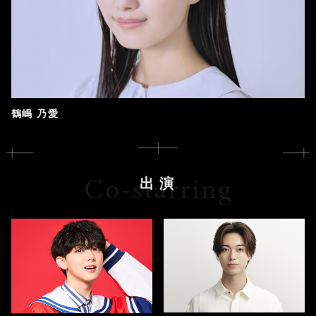
鶴嶋 乃愛
Co-starring
出演