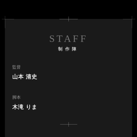
STAFF
制作陣
監督
山本 清史
脚本
木滝 りま