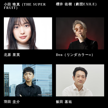
櫻井 佑樹（劇団EXILE）
小田 惟真（THE SUPER
FRUIT）
北原 里英
Den（リンダカラー∞）
羽田 圭介
飯田 基祐