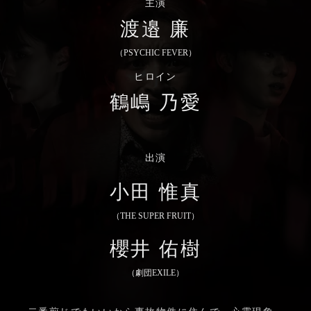
主演
渡邉 廉
（PSYCHIC FEVER）
ヒロイン
鶴嶋 乃愛
出演
小田 惟真
（THE SUPER FRUIT）
櫻井 佑樹
（劇団EXILE）