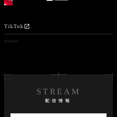
TikTok
@tated.tv
STREAM
配信情報