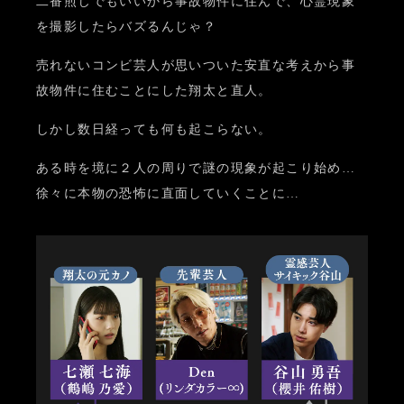
二番煎じでもいいから事故物件に住んで、
心霊現象
を撮影したらバズるんじゃ？
売れないコンビ芸人が思いついた安直な考えから
事
故物件に住むことにした翔太と直人。
しかし数日経っても何も起こらない。
ある時を境に２人の周りで謎の現象が起こり始め…
徐々に本物の恐怖に直面していくことに…