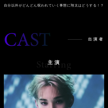
自分以外がどんどん呪われていく
事態に翔太はどうする！？
CAST
出演者
Starring
主演